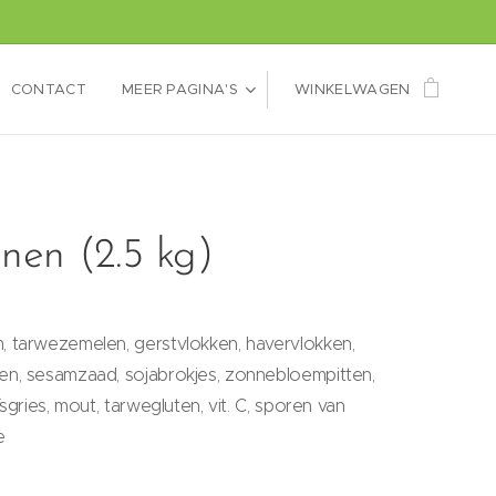
CONTACT
MEER PAGINA'S
WINKELWAGEN
nen (2.5 kg)
 tarwezemelen, gerstvlokken, havervlokken,
en,
sesamzaad, sojabrokjes, zonnebloempitten,
ïsgries, mout, tarwegluten, vit. C, sporen van
e