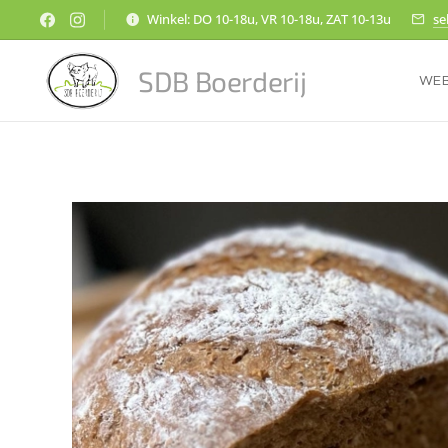
Winkel: DO 10-18u, VR 10-18u, ZAT 10-13u
se
SDB Boerderij
WE