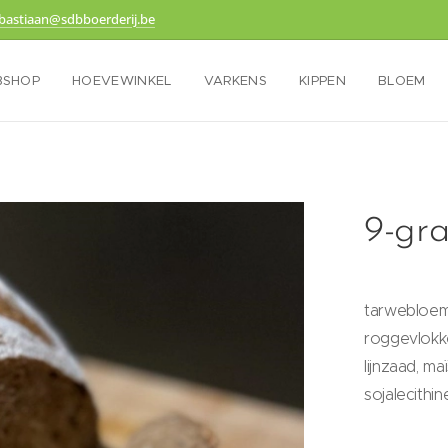
bastiaan@sdbboerderij.be
BSHOP
HOEVEWINKEL
VARKENS
KIPPEN
BLOEM
9-gra
tarwebloem,
roggevlokk
lijnzaad, ma
sojalecithin