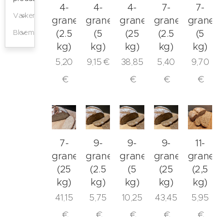
4-
4-
4-
7-
7-
Varkensvlees
granenmeel
granenmeel
granenmeel
granenmeel
grane
(2.5
(5
(25
(2.5
(5
Bloem
kg)
kg)
kg)
kg)
kg)
5,20
9,15
€
38,85
5,40
9,70
€
€
€
€
7-
9-
9-
9-
11-
granenmeel
granen
granen
granen
grane
(25
(2.5
(5
(25
(2,5
kg)
kg)
kg)
kg)
kg)
41,15
5,75
10,25
43,45
5,95
€
€
€
€
€