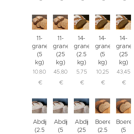
11-
11-
14-
14-
14-
granenmeel
granenmeel
granen
granen
grane
(5
(25
(2.5
(5
(25
kg)
kg)
kg)
kg)
kg)
10,80
45,80
5,75
10,25
43,45
€
€
€
€
€
Abdij
Abdij
Abdij
Boerengrijs
Boeren
(2.5
(5
(25
(2.5
(5