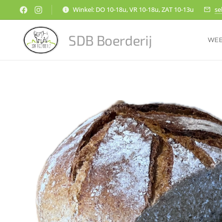
Winkel: DO 10-18u, VR 10-18u, ZAT 10-13u
se
SDB Boerderij
WE