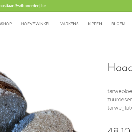
bastiaan@sdbboerderij.be
BSHOP
HOEVEWINKEL
VARKENS
KIPPEN
BLOEM
Haach
tarwebloe
zuurdesem
tarweglute
48,10