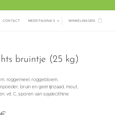
CONTACT
MEER PAGINA'S
WINKELWAGEN
ts bruintje (25 kg)
m, roggemeel, roggebloem,
poeder, bruin en geel lijnzaad, mout,
n, vit. C, sporen van sojalecithine
€