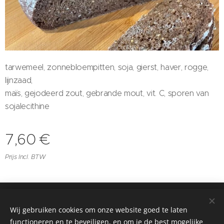
tarwemeel, zonnebloempitten, soja, gierst, haver,
rogge,
lijnzaad,
maïs, gejodeerd zout, gebrande
mout, vit. C, sporen van
sojalecithine
7,60
€
Prijs Incl. BTW
© 2023
Wij gebruiken cookies om onze website goed te laten
SDB Boerderij nv
Cookies
functioneren en te beveiligen, en om je de best mogelijke