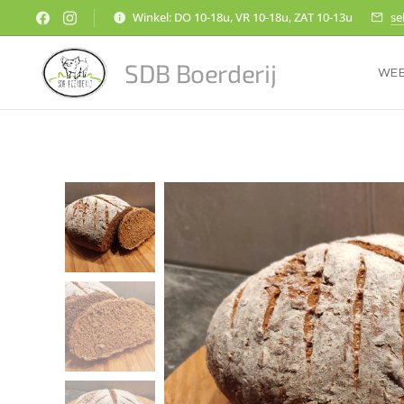
Winkel: DO 10-18u, VR 10-18u, ZAT 10-13u
se
SDB Boerderij
WE