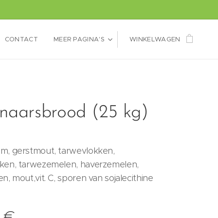
CONTACT
MEER PAGINA'S
WINKELWAGEN
naarsbrood (25 kg)
m, gerstmout, tarwevlokken,
ken, tarwezemelen, haverzemelen,
n, mout,vit. C, sporen van sojalecithine
0
€