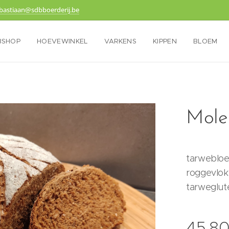
bastiaan@sdbboerderij.be
BSHOP
HOEVEWINKEL
VARKENS
KIPPEN
BLOEM
Mole
tarwebloe
roggevlok
tarweglute
45,8