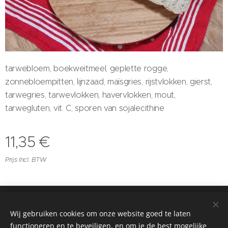
tarwebloem, boekweitmeel, geplette rogge,
zonnebloempitten,
lijnzaad, maïsgries, rijstvlokken, gierst,
tarwegries, tarwevlokken,
havervlokken, mou
t,
tarwegluten,
vit. C, sporen van sojalecithine
11,35
€
Prijs Incl. BTW
© 2023
Wij gebruiken cookies om onze website goed te laten
SDB Boerderij nv
Cookies
functioneren en te beveiligen, en om je de best mogelijke