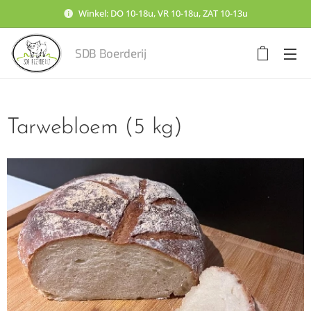
Winkel: DO 10-18u, VR 10-18u, ZAT 10-13u
SDB Boerderij
Tarwebloem (5 kg)